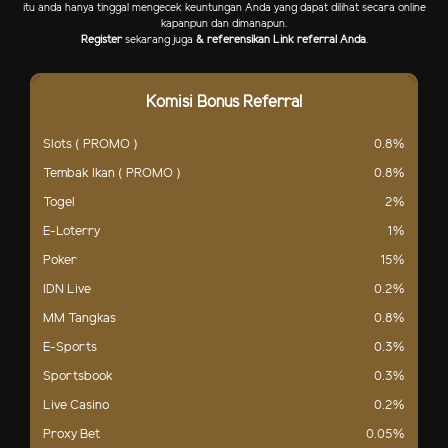
itu anda hanya tinggal mengecek keuntungan Anda yang dapat dilihat secara online
kapanpun dan dimanapun.
Register
sekarang juga
& referensikan Link referral Anda
.
Komisi Bonus Referral
Slots ( PROMO )
0.8%
Tembak Ikan ( PROMO )
0.8%
Togel
2%
E-Loterry
1%
Poker
15%
IDN Live
0.2%
MM Tangkas
0.8%
E-Sports
0.3%
Sportsbook
0.3%
Live Casino
0.2%
Proxy Bet
0.05%