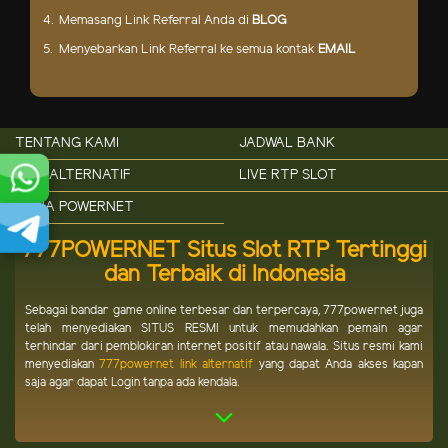
4.
Memasang Link Referral Anda di
BLOG
5.
Menyebarkan Link Referral ke semua kontak
EMAIL
TENTANG KAMI
JADWAL BANK
LINK ALTERNATIF
LIVE RTP SLOT
ZONA POWERNET
777POWERNET Situs Slot RTP Tertinggi
dan Terbaik di Indonesia
Sebagai bandar game online terbesar dan terpercaya, 777powernet juga
telah menyediakan SITUS RESMI untuk memudahkan pemain agar
terhindar dari pemblokiran internet positif atau nawala. Situs resmi kami
menyediakan
777powernet link alternatif
yang dapat Anda akses kapan
saja agar dapat Login tanpa ada kendala.