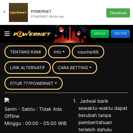
×
POWERNET
Download
POWERNET Mobile App
MASUK
DAFTAR
TENTANG KAMI
Info
voucher88
LINK ALTERNATIF
CARA BETTING
FITUR 777POWERNET
Jadwal bank
sewaktu-waktu dapat
Senin - Sabtu : Tidak Ada
berubah tanpa
Offline
pemberitahuan
Minggu : 00:00 - 05:00 WIB
terlebih dahulu