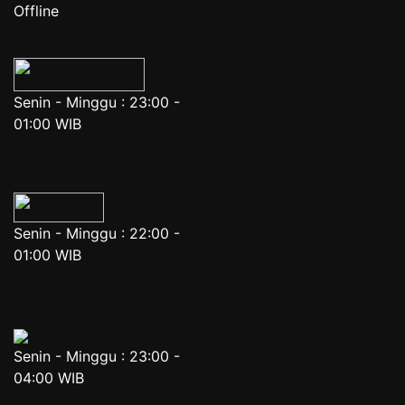
Offline
Senin - Minggu : 23:00 -
01:00 WIB
Senin - Minggu : 22:00 -
01:00 WIB
Senin - Minggu : 23:00 -
04:00 WIB