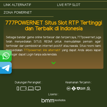
LINK ALTERNATIF
LIVE RTP SLOT
ZONA POWERNET
777POWERNET Situs Slot RTP Tertinggi
dan Terbaik di Indonesia
Sebagai bandar game online terbesar dan terpercaya, 777powernet juga
telah menyediakan SITUS RESMI untuk memudahkan pemain agar
terhindar dari pemblokiran internet positif atau nawala. Situs resmi kami
menyediakan
777powernet link alternatif
yang dapat Anda akses kapan
saja agar dapat Login tanpa ada kendala.
Dukungan Perangkat :
Keamanan Terjamin :
Lisensi :