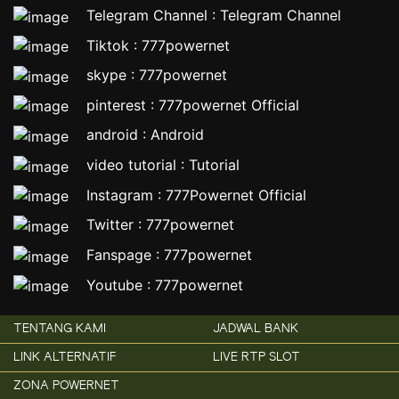
Telegram Channel : Telegram Channel
Tiktok : 777powernet
skype : 777powernet
pinterest : 777powernet Official
android : Android
video tutorial : Tutorial
Instagram : 777Powernet Official
Twitter : 777powernet
Fanspage : 777powernet
Youtube : 777powernet
TENTANG KAMI
JADWAL BANK
LINK ALTERNATIF
LIVE RTP SLOT
ZONA POWERNET