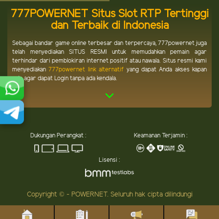
777POWERNET Situs Slot RTP Tertinggi
dan Terbaik di Indonesia
Sebagai bandar game online terbesar dan terpercaya, 777powernet juga
telah menyediakan SITUS RESMI untuk memudahkan pemain agar
terhindar dari pemblokiran internet positif atau nawala. Situs resmi kami
menyediakan
777powernet link alternatif
yang dapat Anda akses kapan
saja agar dapat Login tanpa ada kendala.
Dukungan Perangkat :
Keamanan Terjamin :
Lisensi :
Copyright © - POWERNET. Seluruh hak cipta dilindungi