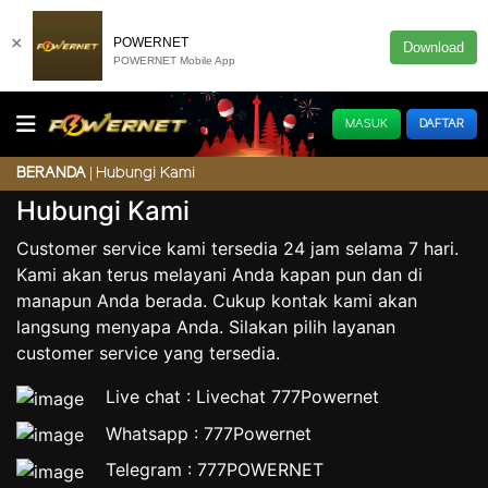
×
POWERNET
Download
POWERNET Mobile App
MASUK
DAFTAR
Hubungi Kami
BERANDA
Hubungi Kami
Customer service kami tersedia 24 jam selama 7 hari.
Kami akan terus melayani Anda kapan pun dan di
manapun Anda berada. Cukup kontak kami akan
langsung menyapa Anda. Silakan pilih layanan
customer service yang tersedia.
Live chat : Livechat 777Powernet
Whatsapp : 777Powernet
Telegram : 777POWERNET