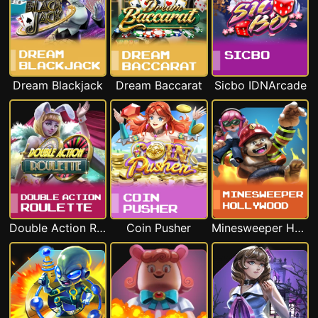
Dream Blackjack
Dream Baccarat
Sicbo IDNArcade
Double Action Roulette
Coin Pusher
Minesweeper Hollywood