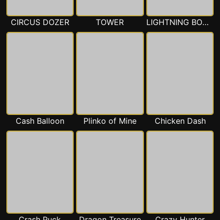
CIRCUS DOZER
TOWER
LIGHTNING BOMB
Cash Balloon
Plinko of Mine
Chicken Dash
Crash Puck
Dragon Treasure
Crazy Hunter