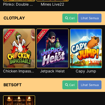
Plinko: Double Wheel Live22
Mines Live22
CLOTPLAY
Cari
Lihat Semua
Chicken Impassable
Jetpack Heist
Capy Jump
BETSOFT
Cari
Lihat Semua