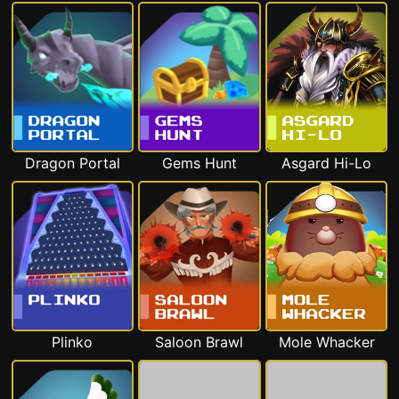
Dragon Portal
Gems Hunt
Asgard Hi-Lo
Plinko
Saloon Brawl
Mole Whacker