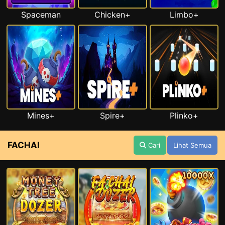
Spaceman
Chicken+
Limbo+
Mines+
Spire+
Plinko+
FACHAI
Cari
Lihat Semua