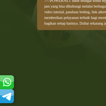
777POWERNET hadir sebagai solusi tepat 
jam yang bisa dihubungi melalui berbaga
video tutorial, panduan betting, link 
memberikan pelayanan terbaik bagi me
bagikan setiap harinya. Daftar sekarang 